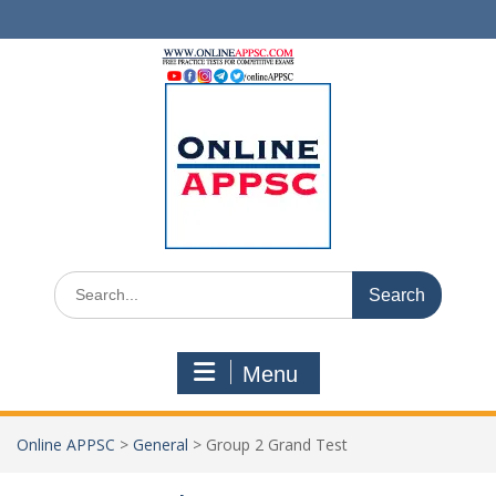
Skip
to
content
Search
for:
Menu
Online APPSC
>
General
>
Group 2 Grand Test