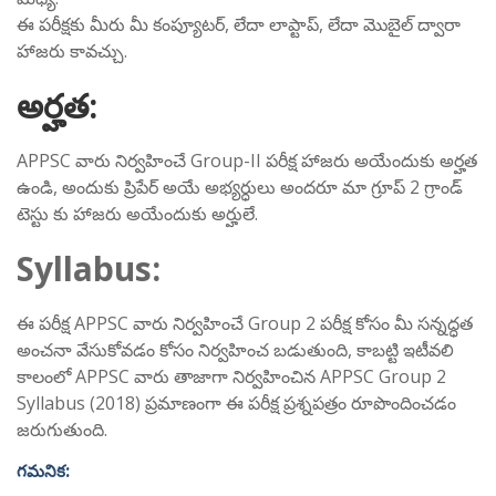
ఈ పరీక్షకు మీరు మీ కంప్యూటర్, లేదా లాప్టాప్, లేదా మొబైల్ ద్వారా
హాజరు కావచ్చు.
అర్హత:
APPSC వారు నిర్వహించే Group-II పరీక్ష హాజరు అయేందుకు అర్హత
ఉండి, అందుకు ప్రిపేర్ అయే అభ్యర్ధులు అందరూ మా గ్రూప్ 2 గ్రాండ్
టెస్టు కు హాజరు అయేందుకు అర్హులే.
Syllabus:
ఈ పరీక్ష APPSC వారు నిర్వహించే Group 2 పరీక్ష కోసం మీ సన్నద్ధత
అంచనా వేసుకోవడం కోసం నిర్వహించ బడుతుంది, కాబట్టి ఇటీవలి
కాలంలో APPSC వారు తాజాగా నిర్వహించిన APPSC Group 2
Syllabus (2018) ప్రమాణంగా ఈ పరీక్ష ప్రశ్నపత్రం రూపొందించడం
జరుగుతుంది.
గమనిక: