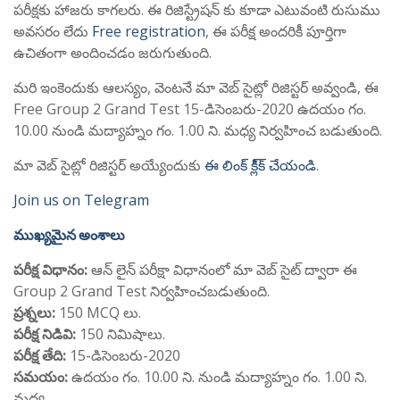
పరీక్షకు హాజరు కాగలరు. ఈ రిజిస్ట్రేషన్ కు కూడా ఎటువంటి రుసుము
అవసరం లేదు
Free registration
, ఈ పరీక్ష అందరికీ పూర్తిగా
ఉచితంగా అందించడం జరుగుతుంది.
మరి ఇంకెందుకు ఆలస్యం, వెంటనే మా వెబ్ సైట్లో రిజిస్టర్ అవ్వండి, ఈ
Free Group 2 Grand Test 15-డిసెంబరు-2020 ఉదయం గం.
10.00 నుండి మద్యాహ్నం గం. 1.00 ని. మధ్య నిర్వహించ బడుతుంది.
మా వెబ్ సైట్లో రిజిస్టర్ అయ్యేందుకు
ఈ లింక్ క్లి్క్ చేయండి
.
Join us on Telegram
ముఖ్యమైన అంశాలు
పరీక్ష విధానం:
ఆన్ లైన్ పరీక్షా విధానంలో మా వెబ్ సైట్ ద్వారా ఈ
Group 2 Grand Test నిర్వహించబడుతుంది.
ప్రశ్నలు:
150 MCQ లు.
పరీక్ష నిడివి:
150 నిమిషాలు.
పరీక్ష తేది:
15-డిసెంబరు-2020
సమయం:
ఉదయం గం. 10.00 ని. నుండి మద్యాహ్నం గం. 1.00 ని.
మధ్య.