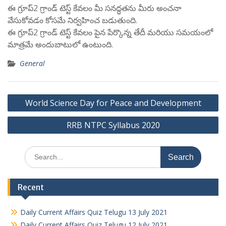
ఈ గ్రూప్2 గ్రాండ్ టెస్ట్ కేవలం మీ సనద్ధతను మీరు అంచనా
వేసుకోవడం కోసమే నిర్వహించ బడుతుంది.
ఈ గ్రూప్2 గ్రాండ్ టెస్ట్ కేవలం పైన పేర్కొన్న తేదీ మరియు సమయంలో
మాత్రమే అందుబాటులో ఉంటుంది.
General
Post
World Science Day for Peace and Development
navigation
RRB NTPC Syllabus 2020
Search
for:
Recent
Daily Current Affairs Quiz Telugu 13 July 2021
Daily Current Affairs Quiz Telugu 12 July 2021