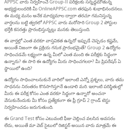
APPSC వారు నిర్వహించే Group-II పరీక్షలకు సన్నద్ధమౌతున్న
అభ్యర్ధులందరికి మీ OnlineAPPSC.com తరఫున శుభాభినందనలు.
ఈ మధ్య మనం అనేక మాధ్యమాల ద్వారా తరచూ గమనిస్తున్న
వార్తలను బట్టి త్వరలో APPSC వారు మరోసారి Group 2 పోస్టుల
భర్తీకి కసరత్తు ప్రారంభిస్తున్నట్లు మనకు తెలుస్తుంది.
ఈ వార్తల్లో ఎంత వరకూ వాస్తవికత ఉన్నదో ఇప్పుడే చెప్పడం కష్టమే,
అయితే నిజంగా ఈ ప్రక్రియ గనుక ప్రారంభమైతే? Group 2 ఉద్యోగం
సాధించడమే లక్ష్యంగా ఉన్న మీలో ఎంత మంది ఈ పరీక్షకు సిద్ధంగా
ఉన్నారు? ఈ సారి ఈ ఉద్యోగం మీరు సాధించగలరా? మీ ప్రిపరేషన్ ఏ
స్థాయిలో ఉంది?
ఉద్యోగం సాధించాలనుకునే వారిలో ఇలాంటి ఎన్నో ప్రశ్నలు, వారు తమ
సాధనను నిరంతరం కొనసాగిస్తూనే ఉండాలి మరి. ఇలాంటి పరిస్థితుల్లో
మీరు ఈ పరీక్ష కోసం ఎంత వరకూ సిద్ధంగా ఉన్నారో అంచనా
వేసుకునేందుకు మీ కోసం ప్రత్యేకంగా ఈ ఫ్రీ గ్రూప్ 2 గ్రాండ్ టెస్టు
నిర్వహించడం జరుగుతుంది.
ఈ Grand Test కోసం ఎటువంటి ఫీజు చెల్లించ వలసిన అవసరం
లేదు, అయితే మా వెబ్ సైటులో రిజిస్టర్ అయిన వారు మాత్రమే ఈ