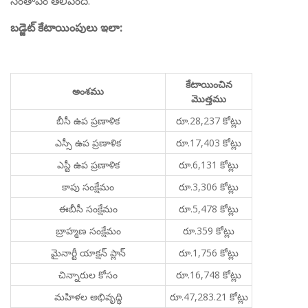
సంతాపం తెలిపింది.
బడ్జెట్‌ కేటాయింపులు ఇలా:
కేటాయించిన
అంశము
మొత్తము
బీసీ ఉప ప్రణాళిక
రూ.28,237 కోట్లు
ఎస్సీ ఉప ప్రణాళిక
రూ.17,403 కోట్లు
ఎస్టీ ఉప ప్రణాళిక
రూ.6,131 కోట్లు
కాపు సంక్షేమం
రూ.3,306 కోట్లు
ఈబీసీ సంక్షేమం
రూ.5,478 కోట్లు
బ్రాహ్మణ సంక్షేమం
రూ.359 కోట్లు
మైనార్టీ యాక్షన్‌ ప్లాన్‌
రూ.1,756 కోట్లు
చిన్నారుల కోసం
రూ.16,748 కోట్లు
మహిళల అభివృద్ధి
రూ.47,283.21 కోట్లు