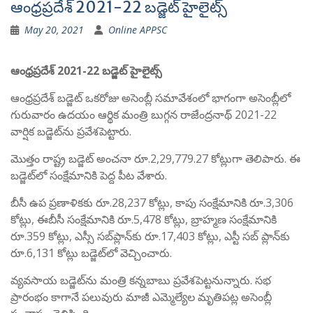
ఆంధ్రప్రదేశ్ 2021-22 బడ్జెట్ హైలైట్స్
May 20, 2021
Online APPSC
ఆంధ్రప్రదేశ్ 2021-22 బడ్జెట్ హైలైట్స్
ఆంధ్రప్రదేశ్‌ బడ్జెట్‌ ఒకరోజు అసెంబ్లీ సమావేశంలో భాగంగా అసెంబ్లీలో
గురువారం ఉద‌యం ఆర్థిక మంత్రి బుగ్గన రాజేంద్రనాథ్‌ 2021-22
వార్షిక బడ్జెట్‌ను ప్రవేశపెట్టారు.
మొత్తం రాష్ట్ర బడ్జెట్‌ అంచనా రూ.2,29,779.27 కోట్లుగా తెలిపారు. ఈ
బడ్జెట్‌లో సంక్షేమానికి పెద్ద పీట వేశారు.
బీసీ ఉప ప్రణాళికకు రూ.28,237 కోట్లు, కాపు సంక్షేమానికి రూ.3,306
కోట్లు, ఈబీసీ సంక్షేమానికి రూ.5,478 కోట్లు, బ్రాహ్మణ సంక్షేమానికి
రూ.359 కోట్లు, ఎస్సీ సబ్‌ప్లాన్‌కు రూ.17,403 కోట్లు, ఎస్టీ సబ్‌ ప్లాన్‌కు
రూ.6,131 కోట్లు బడ్జెట్‌లో వెచ్చించారు.
వ్యవసాయ బడ్జెట్‌ను మంత్రి కన్నబాబు ప్రవేశపెట్ట‌నున్నారు. సభ
ప్రారంభం కాగానే పలువురు మాజీ ఎమ్మెల్యేల మృతిపట్ల అసెంబ్లీ