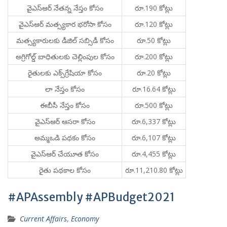
వైఎస్‌ఆర్‌ నేతన్న నేస్తం కోసం
రూ.190 కోట్లు
వైఎస్‌ఆర్‌ మత్స్యకార భరోసా కోసం
రూ.120 కోట్లు
మత్స్యకారులకు డీజిల్‌ సబ్సిడీ కోసం
రూ.50 కోట్లు
అగ్రిగోల్డ్‌ బాధితులకు చెల్లింపుల కోసం
రూ.200 కోట్లు
రైతులకు ఎక్స్‌గ్రేషియా కోసం
రూ.20 కోట్లు
లా నేస్తం కోసం
రూ.16.64 కోట్లు
ఈబీసీ నేస్తం కోసం
రూ.500 కోట్లు
వైఎస్‌ఆర్‌ ఆసరా కోసం
రూ.6,337 కోట్లు
అమ్మఒడి పథకం కోసం
రూ.6,107 కోట్లు
వైఎస్‌ఆర్‌ చేయూత కోసం
రూ.4,455 కోట్లు
రైతు పథకాల కోసం
రూ.11,210.80 కోట్లు
#APAssembly #APBudget2021
Current Affairs
,
Economy