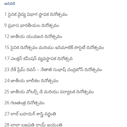
జనవరి
1 సైనిక వైద్య విభాగ స్థాపక దినోత్సవం
9 ప్రవాస భారతీయల దినోత్సవం
12 జాతీయ యువజన దినోత్సవం
15 సైనిక దినోత్సవం మరియు ఇసిమాటిక్ సొసైటీ దినోత్సవం
17 ఎలక్షన్ కమీషన్ వ్యవస్ధాపక దినోత్సవ
23 దేశ్ ప్రేమ్ దివస్ – నేతాజీ సుభాష్ చంద్రబోస్ దినోత్సవం
24 జాతీయ బాలీకల దినోత్సవం
25 జాతీయ వోటర్స్ డే మరియు పర్యాటక దినోత్సవం
26 గణతంత్ర దినోత్సవం
27 లాల్ బహదుర్ శాస్త్రి వర్ధంతి
28 లాలా లజపతి రాయ్ జయంతి