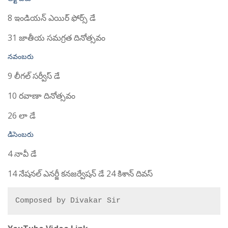
8 ఇండియన్ ఎయిర్ ఫోర్స్ డే
31 జాతీయ సమగ్రత దినోత్సవం
నవంబరు
9 లీగల్ సర్వీస్ డే
10 రవాణా దినోత్సవం
26 లా డే
డిసెంబరు
4 నావీ డే
14 నేషనల్ ఎనర్జీ కనజర్వేషన్ డే 24 కిశాన్ దివస్
Composed by Divakar Sir