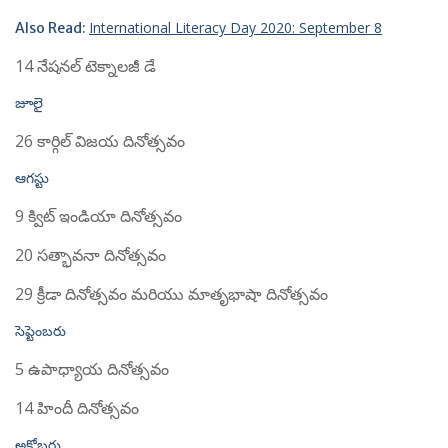
International Literacy Day 2020: September 8
Also Read:
14 నేషనల్ టెక్నాలజీ డే
జూలై
26 కార్గిల్ విజయ దినోత్సవం
ఆగస్టు
9 క్విట్ ఇండియా దినోత్సవం
20 సత్భావనా దినోత్సవం
29 క్రీడా దినోత్సవం మరియు మాతృభాషా దినోత్సవం
సెప్టెంబరు
5 ఉపాధ్యాయ దినోత్సవం
14 హిందీ దినోత్సవం
అక్టోబరు