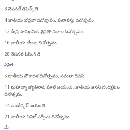
3 నేషనల్ డిఫెన్స్ డే
4 జాతీయ భద్రతా దినోత్సవం
,
పురావస్తు దినోత్సవం
12 కేంద్ర పారిశ్రామిక భద్రతా దళాల దినోత్సవం
16 జాతీయ టీకాల దినోత్సవం
28 నేషనల్ ఫిషింగ్ డే
ఏప్రిల్
5 జాతీయ నౌకాదళ దినోత్సవం
,
సమతా దివస్
11 మహాత్మా జ్యోతీరావ్ పూలే జయంతి
,
జాతీయ జననీ సంరక్షకుల
దినోత్సవం
14 అంబేద్కర్ జయంతి
21 జాతీయ సివిల్ సర్వీసు దినోత్సవం
మే