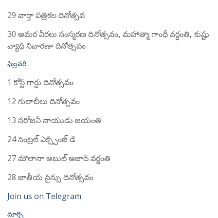
29 వార్తా పత్రికల దినోత్సవ
30 అమర వీరలు సంస్మరణ దినోత్సవం
,
మహాత్మా గాంధీ వర్ధంతి
,
కుష్టు
వ్యాధి నివారణా దినోత్సవం
ఫిబ్రవరి
1 కోస్ట్ గార్డు దినోత్సవం
12 గులాబీలు దినోత్సవం
13 సరోజనీ నాయుడు జయంతి
24 సెంట్రల్ ఎక్స్చేంజ్ డే
27 మౌలానా అబుల్ ఆజాద్ వర్ధంతి
28 జాతీయ సైన్సు దినోత్సవం
Join us on Telegram
మార్చి