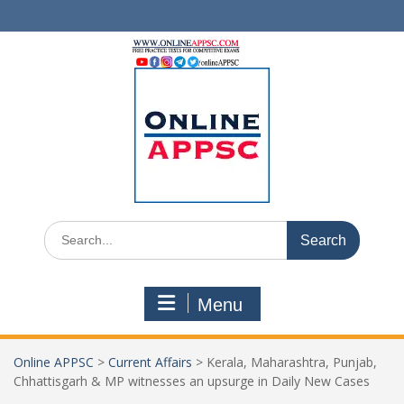
Skip
to
content
Search
for:
Menu
Online APPSC
>
Current Affairs
>
Kerala, Maharashtra, Punjab,
Chhattisgarh & MP witnesses an upsurge in Daily New Cases