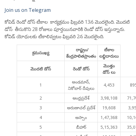
Join us on Telegram
కోవిడ్ రెండో డోస్ టీకాల కార్యక్రమం ఫిబ్రవరి 13న మొదలైంది. మొదటి
డోస్ తీసుకొని 28 రోజులు పూర్తయినవారికి రెండో డోస్ ఇస్తున్నారు.
కోవిడ్ యోధులకు టీకాలివ్వటం ఫిబ్రవరి 2న మొదలైంది.
రాష్ట్రం/
టీకాల
క్రమసంఖ్య
కేంద్రపాలితప్రాంతం
లబ్ధిదారులు
మొత్తం
మొదటి డోస్
రెండో డోస్
డోస్ లు
అండమాన్,
1
4,453
89
నికోబార్ దీవులు
2
ఆంధ్రప్రదేశ్
3,98,108
71,7
3
అరుణాచల్ ప్రదేశ్
19,608
3,9
4
ఆస్సాం
1,47,368
10,1
5
బీహార్
5,15,363
35,0