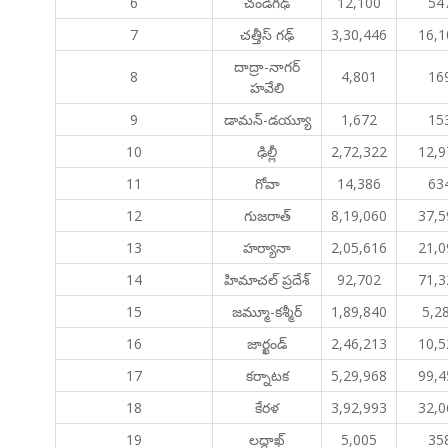
6
చండీగఢ్
12,100
54
7
చత్తీస్ గఢ్
3,30,446
16,1
దాద్రా-నాగర్
8
4,801
16
హవేలి
9
డామన్-డయ్యూ
1,672
15
10
ఢిల్లీ
2,72,322
12,9
11
గోవా
14,386
63
12
గుజరాత్
8,19,060
37,5
13
హర్యానా
2,05,616
21,0
14
హిమాచల్ ప్రదేశ్
92,702
71,3
15
జమ్మూ-కశ్మీర్
1,89,840
5,2
16
జార్ఖండ్
2,46,213
10,5
17
కర్నాటక
5,29,968
99,4
18
కేరళ
3,92,993
32,0
19
లద్దాఖ్
5,005
35