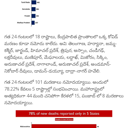
గత 24 గంటలలో 18 రాష్టాలు, కేంద్రపాలిత ప్రాంతాలలొ ఒక్క కోవిడ్
మరణం కూడా నమోదు కాలేదు. అవి: తెలంగాణ, హర్యానా, జమ్మ-
కశ్మీర్, జార్ఖండ్, హిమాచల్ ప్రదేశ్, త్రిపుర, అస్సాం, చండీగఢ్,
లక్షదీవులు, మణిపూర్, మేఘాలయ, లద్దాఖ్, మిజోరం, సిక్కిం,
అరుణాచల్ ప్రదేశ్, నాగాలాండ్, అరుణాచల్ ప్రదేశ్, అండమాన్-
నికోబార్ దీవులు, డామన్-డయ్యూ, దాద్రా-నాగర్ హవేలి.
గత 24 గంటలలో 101 మరణాలు నమోదయ్యాయి. అందులో
78.22% కేవలం 5 రాష్ట్రాల్లో సంభవించాయి. మహారాష్ట్రలో
అత్యధికంగా 44 మంది చనిపోగా కేరళలో 15, పంజాబ్ లో 8 మరణాలు
నమోదయ్యాయి.