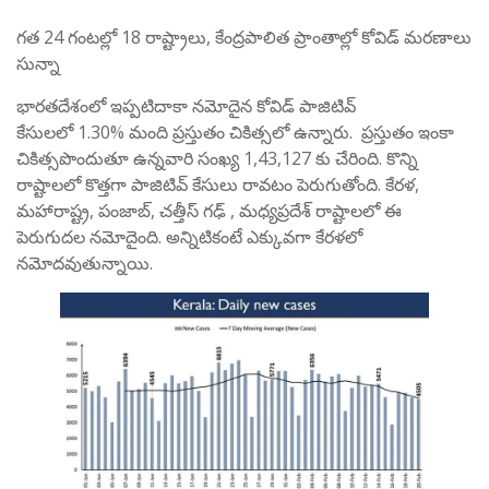
గత 24 గంటల్లో 18 రాష్ట్రాలు, కేంద్రపాలిత ప్రాంతాల్లో కోవిడ్ మరణాలు
సున్నా
భారతదేశంలో ఇప్పటిదాకా నమోదైన కోవిడ్ పాజిటివ్
కేసులలో 1.30% మంది ప్రస్తుతం చికిత్సలో ఉన్నారు. ప్రస్తుతం ఇంకా
చికిత్సపొందుతూ ఉన్నవారి సంఖ్య 1,43,127 కు చేరింది. కొన్ని
రాష్టాలలో కొత్తగా పాజిటివ్ కేసులు రావటం పెరుగుతోంది. కేరళ,
మహారాష్ట్ర, పంజాబ్, చత్తీస్ గఢ్ , మధ్యప్రదేశ్ రాష్టాలలో ఈ
పెరుగుదల నమోదైంది. అన్నిటికంటే ఎక్కువగా కేరళలో
నమోదవుతున్నాయి.