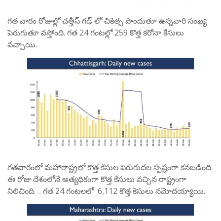
గత వారం రోజుల్లో చత్తీస్ గఢ్ లో చికిత్స పొందుతూ ఉన్నవారి సంఖ్య
పెరుగుతూ వస్తోంది. గత 24 గంటల్లో 259 కొత్త కరోనా కేసులు
వచ్చాయి.
గతవారంలో మహారాష్ట్రలో కొత్త కేసుల పెరుగుదల స్పష్టంగా కనబడింది.
ఈ రోజు దేశంలోనే అత్యధికంగా కొత్త కేసులు వచ్చిన రాష్ట్రంగా
నిలిచింది. . గత 24 గంటలలో 6,112 కొత్త కెసులు నమోదయ్యాయి.