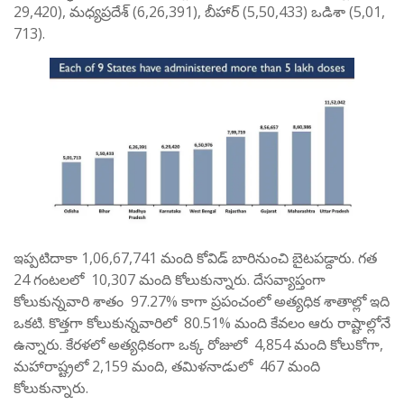
29,420), మధ్యప్రదేశ్ (6,26,391), బీహార్ (5,50,433) ఒడిశా (5,01,
713).
ఇప్పటిదాకా 1,06,67,741 మంది కోవిడ్ బారినుంచి బైటపడ్దారు. గత
24 గంటలలో 10,307 మంది కోలుకున్నారు. దేసవ్యాప్తంగా
కోలుకున్నవారి శాతం 97.27% కాగా ప్రపంచంలో అత్యధిక శాతాల్లో ఇది
ఒకటి. కొత్తగా కోలుకున్నవారిలో 80.51% మంది కేవలం ఆరు రాష్టాల్లోనే
ఉన్నారు. కేరళలో అత్యధికంగా ఒక్క రోజులో 4,854 మంది కోలుకోగా,
మహారాష్ట్రలో 2,159 మంది, తమిళనాడులో 467 మంది
కోలుకున్నారు.