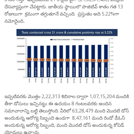
దేసవ్యాప్తంగా చేపట్టారు. జాతీయ స్థాయిలొ పాజిటివ్ శాతం గత 13
రోజులుగా క్రమంగా తగ్గుతూనే వచ్చింది. ప్రస్తుతం అది 5.22%గా
నమోదైంది..
ఇప్పటివరకు మొత్తం 2,22,313 శిబిరాల ద్వారా 1,07,15,204 మందికి
తీకా డోసులు ఇచ్చినట్టు ఈ ఉదయం 8 గంటలవరకు అందిన
సమాచారాన్ని బట్టి తెలుస్తోంది. వీరిలో 63,28,479 మంది మొదటి డోస్
అందుకున్న ఆరోగ్య సిబ్బంది ఉండగా 8,47,161 మంది రెండో డీఓస్
అందుకున్న ఆరోగ్య సిబ్బంది, మంది మొదటి డోస్ అందుకున్న కోవిడ్
యోధులు ఉన్నారు.