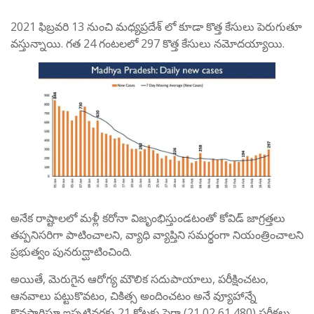
2021 ఫిబ్రవరి 13 నుంచి మధ్యప్రదేశ్ లో కూడా కొత్త కేసులు పెరుగుతూ
వస్తున్నాయి. గత 24 గంటలలో 297 కొత్త కేసులు నమోదయ్యాయి.
అనేక రాష్టాలలో మళ్లీ కరోనా విజృంభిస్తుండటంతో కోవిడ్ జాగ్రత్తలు
తప్పనిసరిగా పాటించాలని, వ్యాధి వ్యాప్తిని సమర్థంగా నియంత్రించాలని
ప్రభుత్వం పునరుద్ఘాటించింది.
అయితే, మెరుగైన ఆరోగ్య మౌలిక సదుపాయాలు, పరీక్షించటం,
ఆనవాలు పట్టుకొవటం, చికిత్స అందించటం అనే వ్యూహాన్నే
కొనసాగిస్తూ ఇప్పటివరకు 21 కోట్లకు పైగా (21,02,61,480) పరీక్షలు