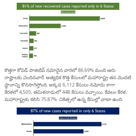
కొత్తగా కోవిడ్ పాజిటివ్ నమోదైన వారిలో 86.69% మంది ఆరు
రాష్టాలకు చెందినవారే. అత్యధిక కొత్త కేసులలో మహారాష్ట్ర తన మొదటి
స్థానాన్ని కొనసాగిస్తోంది. అక్కడ 6,112 కేసులు నమోదు కాగా
కేరళలో 4,505, తమిళనాడులో 448 కేసులు వచ్చాయి. కేవలం కేరళ,
మహారాష్ట్రకు కలిసి 75.87% చికిత్సలో ఉన్న కేసుల్లో వాటా ఉంది.