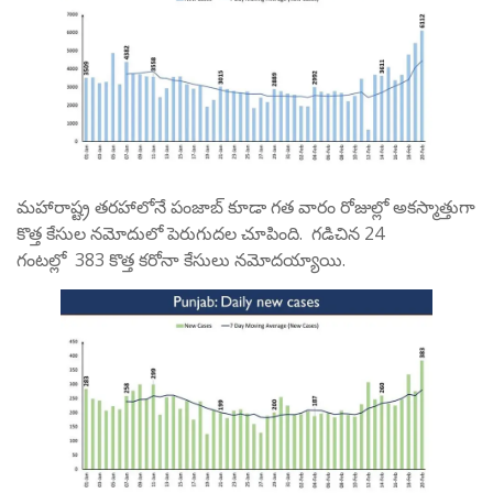
మహారాష్ట్ర తరహాలోనే పంజాబ్ కూడా గత వారం రోజుల్లో అకస్మాత్తుగా
కొత్త కేసుల నమోదులో పెరుగుదల చూపింది. గడిచిన 24
గంటల్లో 383 కొత్త కరోనా కేసులు నమోదయ్యాయి.