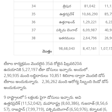
34
త్రిపుర
81,042
11,1
35
ఉత్తరప్రదేశ్
10,66,290
85,7
36
ఉత్తరాఖండ్
1,29,221
6,2
37
పశ్చిమ బెంగాల్
6,09,987
40,9
38
ఇతరములు
2,64,796
26,9
98,68,043
8,47,161
1,07,1
మొత్తం
టీకాల కార్యక్రమం మొదలైన 35వ రోజైన ఫిబ్రవరి20న
ఉదయానికి 5,27,197 టీకా డోసులు ఇచ్చారు. అందులో .
2,90,935 మంది లబ్ధిదారులు 10,851 శిబిరాల ద్వారా మొదటి డోస్
టీకాలు అందుకున్నారు. 2,36,262 మంది ఆరోగ్య సిబ్బంది రెండో డోస్
అందుకున్నారు.
9 రాష్ట్రాలలో 5 లక్షలకు పైగా డోసులు ఇచ్చారు. అవి
ఉత్తరప్రదేశ్ (11,52,042), మహారాష్ట్ర (8,60,386), గుజరాత్ (8,56,6
57), రాజస్థాన్ (7,99,719), పశ్చిమబెంగాల్ (6,50,976), కర్నాటక (6,