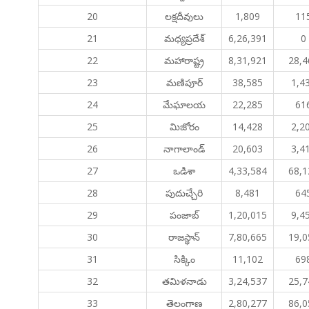
20
లక్షదీవులు
1,809
11
21
మధ్యప్రదేశ్
6,26,391
0
22
మహారాష్ట్ర
8,31,921
28,4
23
మణిపూర్
38,585
1,4
24
మేఘాలయ
22,285
61
25
మిజోరం
14,428
2,2
26
నాగాలాండ్
20,603
3,4
27
ఒడిశా
4,33,584
68,1
28
పుదుచ్చేరి
8,481
64
29
పంజాబ్
1,20,015
9,4
30
రాజస్థాన్
7,80,665
19,0
31
సిక్కిం
11,102
69
32
తమిళనాడు
3,24,537
25,7
33
తెలంగాణ
2,80,277
86,0