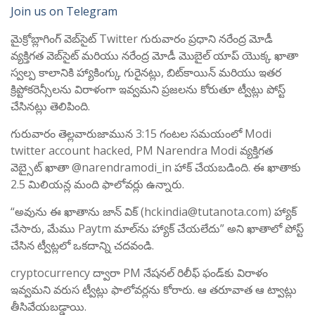
Join us on Telegram
మైక్రోబ్లాగింగ్ వెబ్‌సైట్ Twitter గురువారం ప్రధాని నరేంద్ర మోడీ
వ్యక్తిగత వెబ్‌సైట్ మరియు నరేంద్ర మోడీ మొబైల్ యాప్ యొక్క ఖాతా
స్వల్ప కాలానికి హ్యాకింగ్కు గురైనట్లు, బిట్‌కాయిన్ మరియు ఇతర
క్రిప్టోకరెన్సీలను విరాళంగా ఇవ్వమని ప్రజలను కోరుతూ ట్వీట్లు పోస్ట్
చేసినట్లు తెలిపింది.
గురువారం తెల్లవారుజామున 3:15 గంటల సమయంలో Modi
twitter account hacked, PM Narendra Modi వ్యక్తిగత
వెబ్సైట్ ఖాతా @narendramodi_in హాక్ చేయబడింది. ఈ ఖాతాకు
2.5 మిలియన్ల మంది ఫాలోవర్లు ఉన్నారు.
“అవును ఈ ఖాతాను జాన్ విక్ (hckindia@tutanota.com) హ్యాక్
చేసారు, మేము Paytm మాల్‌ను హ్యాక్ చేయలేదు” అని ఖాతాలో పోస్ట్
చేసిన ట్వీట్లలో ఒకదాన్ని చదవండి.
cryptocurrency ద్వారా PM నేషనల్ రిలీఫ్ ఫండ్‌కు విరాళం
ఇవ్వమని వరుస ట్వీట్లు ఫాలోవర్లను కోరారు. ఆ తరూవాత ఆ ట్వాట్లు
తీసివేయబడ్డాయి.