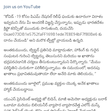
Join us on YouTube
“కోవిడ్ -19 కోసం పిఎమ్ నేషనల్ రిలీఫ్ ఫండుకు ఉదారంగా విరాళం
ఇవ్వమని నేను మీ అందరికీ విజ్ఞప్తి చేస్తున్నాను, ఇప్పుడు భారతదేశం
క్రిప్టో కరెన్సీతో ముందుకు సాగుతుంది, దయచేసి
0xae073DB1e5752faFF169B1ede7E8E94bF7f80Be6 కు
దానం చేయండి” అని మరొక ట్వీట్లో వ్రాయబడి ఉన్నది.
అంతకుముందు, ట్విట్టర్ ప్రతినిధి మాట్లాడుతూ, హాకింగ్ కు గురైన
సంఘటన గురించి ట్విట్టర్కు తెలుసునని మరియు ఆ ఖాతాను
భద్రపరచడానికి చర్యలు తీసుకుంటున్నామని పేర్కొన్నారు. “మేము
పరిస్థితిని చురుకుగా పరిశీలిస్తున్నాము. ఈ సమయంలో, అదనపు
ఖాతాలు ప్రభావితమవుతాయా లేదా అనేది మాకు తెలియదు, ”
అంతకుముందు జూలైలో, ప్రముఖ వ్యక్తుల యొక్క అనేక ఖాతాలు
హ్యాక్ చేయబడ్డాయి.
యుఎస్ ప్రెసిడెంట్ అభ్యర్థి జో బిడెన్, మాజీ అమెరికా అధ్యక్షుడు బరాక్
ఒబామా మరియు బిలియనీర్ వ్యాపార వ్యాపారవేత్త ఎలోన్ మస్క్
సహా వెబ్‌సైట్ యొక్క కొన్ని అగ్ర ప్రొఫైల్‌లను హైజాక్ చేయడానికి