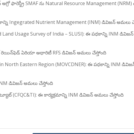
్ ఆన్ అగ్రో ఫారెస్ట్రీ SMAF ను Natural Resource Management (NRM) 
ాన్ని Ingegrated Nutrient Management (INM) డివిజన్ అమలు చేస
d Land Usage Survey of India – SLUSI): ఈ పధకాన్ని INM డివిజ
 రెయిన్‌ఫెడ్ ఏరియా అథారిటీ RFS డివిజన్ అమలు చేస్తోంది
n North Eastern Region (MOVCDNER): ఈ పధకాన్ని INM డివిజన
ి INM డివిజన్ అమలు చేస్తోంది
 ఇన్స్టిట్యూట్ (CFQC&TI): ఈ కార్యక్రమాన్ని INM డివిజన్ అమలు చేస్తోంది