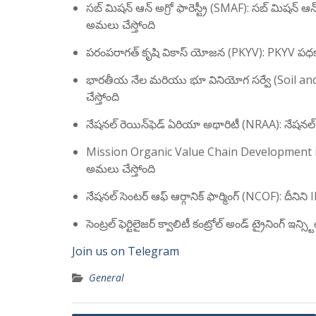
సబ్ మిషన్ ఆన్ అగ్రో ఫారెస్ట్రీ (SMAF): సబ్ మిషన
అమలు చేస్తోంది
పరంపరాగత్ కృషి వికాస్ యోజన (PKYV): PKYV పధక
భారతీయ నేల మరియు భూ వినియోగ సర్వే (Soil an
చేస్తోంది
నేషనల్ రెయిన్‌ఫెడ్ ఏరియా అథారిటీ (NRAA): నేషనల్
Mission Organic Value Chain Development i
అమలు చేస్తోంది
నేషనల్ సెంటర్ ఆఫ్ ఆర్గానిక్ ఫార్మింగ్ (NCOF): దీనిన
సెంట్రల్ ఫెర్టిలైజర్ క్వాలిటీ కంట్రోల్ అండ్ ట్రైనింగ్
Join us on Telegram
General