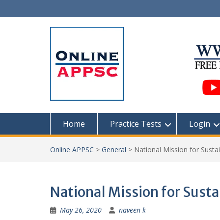
Skip
to
content
Home
Practice Tests
Login
Online APPSC
>
General
>
National Mission for Susta
National Mission for Sust
May 26, 2020
naveen k