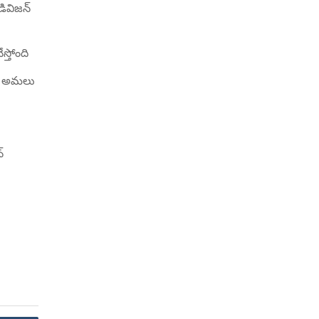
డివిజన్
్తోంది
న్ అమలు
్