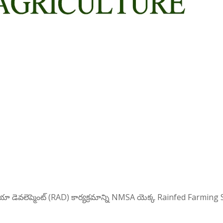
ఏరియా డెవలెప్మెంట్ (RAD) కార్యక్రమాన్ని NMSA యెక్క Rainfed Farmin