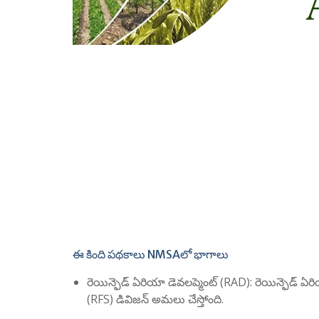
ఈ కింది పథకాలు NMSAలో భాగాలు
రెయిన్ఫెడ్ ఏరియా డెవలప్మెంట్ (RAD): రెయిన్ఫెడ్ 
(RFS) డివిజన్ అమలు చేస్తోంది.