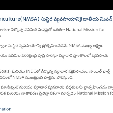
iculture(NMSA) సుస్థిర వ్యవసాయానికై జాతీయ మిషన్
ంగా పేర్కొన్న ఎనిమిది మిషన్లలో ఒకటిగా National Mission for
.
రా సుస్థిర వ్యవసాయాన్ని ప్రోత్సహించడమే NMSA ముఖ్య లక్ష్యం.
వనరుల పరిరక్షణపై దృష్టి సారిస్తూ వర్షాధార ప్రాంతాలలో వ్యవసాయ
t Goals) మరియు INDCలో పేర్కొన్న వర్షాధార వ్యవసాయం, సాయిల్ హెల్త్
ించడంలో NMSA ముఖ్యమైన పాత్రను పోషిస్తుంది.
్ మానేజ్మెంట్ మరియు వర్షాధార వ్యవసాయ పద్ధతులను ప్రోత్సహించడం ద్వ
ాయక మరియు వాతావరణ స్థితిస్థాపకంగా మార్చడం National Mission f
mation