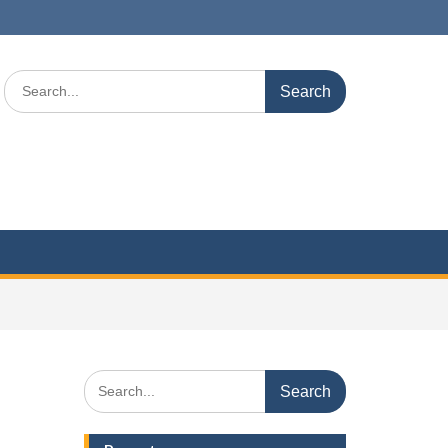
Search
for:
Search
for: