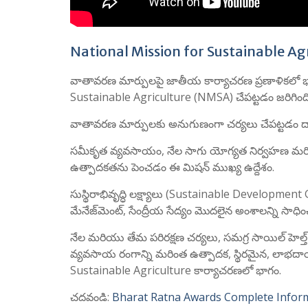
National Mission for Sustainable Agr
వాతావరణ మార్పులపై జాతీయ కార్యాచరణ ప్రణాళికలో భాగ
Sustainable Agriculture (NMSA) చేపట్టడం జరిగింది
వాతావరణ మార్పులకు అనుగుణంగా చర్యలు చేపట్టడం ద్వా
సమీకృత వ్యవసాయం, నేల సాగు యోగ్యత నిర్వహణ మరియు 
ఉత్పాదకతను పెంచడం ఈ మిషన్ ముఖ్య ఉద్దేశం.
సుస్థిరాభివృద్ధి లక్ష్యాలు (Sustainable Developmen
మేనేజ్‌మెంట్, సేంద్రీయ సేద్యం మొదలైన అంశాలన్ని సాధ
నేల మరియు తేమ పరిరక్షణ చర్యలు, సమగ్ర సాయిల్ హెల్త
వ్యవసాయ రంగాన్ని మరింత ఉత్పాదక, స్థిరమైన, లాభద
Sustainable Agriculture కార్యాచరణలో భాగం.
చదవండి:
Bharat Ratna Awards Complete Infor