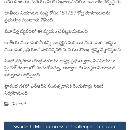
కలిగి ఉంటారు మరియు పరీక్ష కేంద్రాల ఎంపికకు అవకాశం కల్పిస్తారు.
జాతీయ నియామక సంస్థ కోసం 1517.57 కోట్ల రూపాయలను
ప్రభుత్వం మంజూరు చేసింది.
మూడేళ్ల వ్యవధిలో ఈ వ్యయం చేపట్టబడుతుంది.
జాతీయ నియామక ఏజెన్సీ అభ్యర్థికి మరియు నియామక సంస్థకు
నియామక ప్రక్రియలో పారదర్శకత మరియు సౌలభ్యాన్ని నిర్ధారిస్తుంది.
సిఇటి స్కోర్‌లను కేంద్ర మరియు రాష్ట్ర ప్రభుత్వాలు, పిఎస్‌యులు,
ప్రైవేట్ రంగాలతో పంచుకోవచ్చు, తద్వారా ఈ సంస్థల నియామక
ఖర్చులను తగ్గిస్తుంది.
ప్రారంభ దశలో ఎన్‌ఆర్‌ఏ సంవత్సరానికి రెండుసార్లు సిఇటి
నిర్వహిస్తుంది.
General
Post
Swadeshi Microprocessor Challenge – Innovate