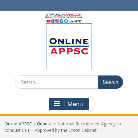
Skip
to
content
Search
for:
Menu
Online APPSC
>
General
>
National Recruitment Agency to
conduct CET – Approved by the Union Cabinet