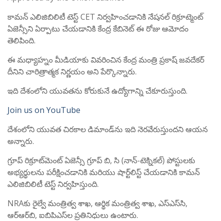
కామన్ ఎలిజిబిలిటీ టెస్ట్ CET నిర్వహించడానికి నేషనల్ రిక్రూట్మెంట్
ఏజెన్సీని ఏర్పాటు చేయడానికి కేంద్ర కేబినెట్ ఈ రోజు ఆమోదం
తెలిపింది.
ఈ మధ్యాహ్నం మీడియాకు వివరించిన కేంద్ర మంత్రి ప్రకాష్ జవదేకర్
దీనిని చారిత్రాత్మక నిర్ణయం అని పేర్కొన్నారు.
ఇది దేశంలోని యువతను కోరుకునే ఉద్యోగాన్ని చేకూరుస్తుంది.
Join us on YouTube
దేశంలోని యువత చిరకాల డిమాండ్‌ను ఇది నెరవేరుస్తుందని ఆయన
అన్నారు.
గ్రూప్ రిక్రూట్‌మెంట్ ఏజెన్సీ గ్రూప్ బి, సి (నాన్-టెక్నికల్) పోస్టులకు
అభ్యర్థులను పరీక్షించడానికి మరియు షార్ట్‌లిస్ట్ చేయడానికి కామన్
ఎలిజిబిలిటీ టెస్ట్ నిర్వహిస్తుంది.
NRAకు రైల్వే మంత్రిత్వ శాఖ, ఆర్థిక మంత్రిత్వ శాఖ, ఎస్‌ఎస్‌సి,
ఆర్‌ఆర్‌బి, ఐబిపిఎస్‌ల ప్రతినిధులు ఉంటారు.