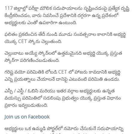
117 జిల్లాల్లో పరీక్షా మౌలిక సదుపాయాలను సృష్టించడంపై ప్రత్యేక దృష్టి
కేంద్రీకరించడం, వారు నివసించే ప్రదేశానికి దగ్గరగా ఉన్న ప్రదేశంలో
అభ్యర్థులకు ఎంతో ఉపకారిగా ఉంటుంది.
ఫలితం ప్రకటించిన తేదీ నుండి మూడు సంవత్సరాల కాలానికి అభ్యర్థి
యొక్క CET స్కోరు చెల్లుతుంది.
చెల్లుబాటు అయ్యే స్కోర్‌లలో ఉత్తమమైనది అభ్యర్థి యొక్క ప్రస్తుత
స్కోర్‌గా పరిగణించబడుతుంది.
గరిష్ట వయో పరిమితికి లోబడి CET లో హాజరు కావడానికి అభ్యర్థి
ఎన్ని ప్రయత్నాలు చేయాలనే దానిపై ఎటువంటి పరిమితి ఉండదు.
ఎస్సీ / ఎస్టీ / ఓబిసి మరియు ఇతర వర్గాల అభ్యర్థులకు ఉన్నత
వయస్సు పరిమితిలో సడలింపు ప్రభుత్వం యొక్క ప్రస్తుత విధానం
ప్రకారం ఇవ్వబడుతుంది.
Join us on Facebook
అభ్యర్థులు ఒక ఉమ్మడి పోర్టల్‌లో నమోదు చేసుకునే సదుపాయాన్ని