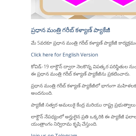
ప్రధాన మంత్రి గరీబ్ కళ్యాణ్ ప్యాకేజీ
మే 5వరకూ ప్రధాన మంత్రి గరీబ్ కళ్యాణ్ ప్యాకేజీ కార్యక్ర
Click here for English Version
కోవిడ్-19 లాక్డౌన్ ద్వారా నెలకొన్న విపత్కర పరిస్థితుల ను
ఈ ప్రధాన మంత్రి గరీబ్ కళ్యాణ్ ప్యాకేజీను ప్రకటించారు.
ప్రధాన మంత్రి గరీబ్ కళ్యాణ్ ప్యాకేజీలో భాగంగా మహి
అందనుంది.
ప్యాకేజీ సత్వర అమలుకై కేంద్ర మరియు రాష్ట్ర ప్రభుత్వాలు అ
లాక్డౌన్ నేపధ్యంలో అర్హులైన ప్రతి ఒక్కరికి ఈ ప్యాకేజీ
యంత్రాంగం నిర్విరామ కృషి చేస్తుంది.
Join us on Telegram