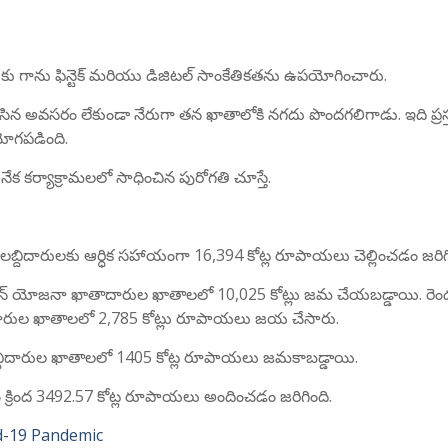
ుకు గాను ఫిన్టెక్ మరియు డిజిటల్ సాంకేతికతను ఉపయోగించారు.
లసిన అవసరం లేకుండా నేరుగా తన ఖాతాలోకి నగదు పొందగలిగాడు. ఇది ప్రస
ోగపడింది.
 అనేక కర్యాక్రామలలో సాధించిన పురోగతి చూస్తే.
బ్దిదారులకు ఆర్ధిక సహాయంగా 16,394 కోట్ల రూపాయలు చెల్లించడం జరిగి
న్ యోజనా ఖాతాదారుల ఖాతాలలో 10,025 కోట్లు జమ చేయబడ్డాయి. రె
దారుల ఖాతాలలో 2,785 కోట్లు రూపాయలు జయ చేసారు.
్ల లబ్దిదారుల ఖాతాలలో 1405 కోట్ల రూపాయలు జమకాబడ్డాయి.
ం క్రింద 3492.57 కోట్ల రూపాయలు అందించడం జరిగింది.
d-19 Pandemic