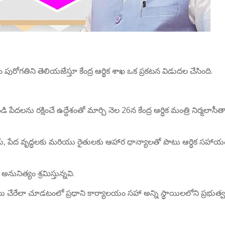
మం పురోగతిని తెలియజేస్తూ కేంద్ర ఆర్థిక శాఖ ఒక ప్రకటన విడుదల చేసింది.
ండి పేదలను రక్షించే ఉద్దేశంతో మార్చి నెల 26న కేంద్ర ఆర్ధిక మంత్రి నిర్మలాస
ళలకు, పేద వృద్ధలకు మరియు రైతులకు ఆహార ధాన్యాలతో పొటు ఆర్ధిక సహా
నునిత్యం శ్రమిస్తున్నవి.
 ఫలాలు చేరేలా చూడటంలో ప్రధాని కార్యాలయం సహా అన్ని స్థాయిలలోని ప్రభుత్వ