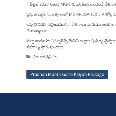
1 ఏప్రిల్ 2020 నుండి MGNREGA కింద అందించే వేతనాల
ప్రస్తుత ఆర్ధిక సంవత్సరంలో MGNREGA కింద 5.97కోట్ల ప
ఇప్పటి వరకు చెల్లించవలసిన వేతనాలు మరియు ఇతర బకాయ
చేయబడ్డాయి.
న్యూ ఇండియా ఎస్యూరెన్స్ కెంపెనీ ద్వారా ప్రభుత్వ వైద్య
పధకాన్ని ప్రారంభించారు.
Current Affairs
Post
Pradhan Mantri Garib Kalyan Package
navigation