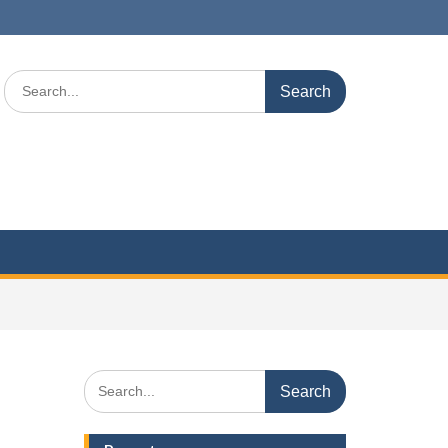
Search
for:
Search
for: