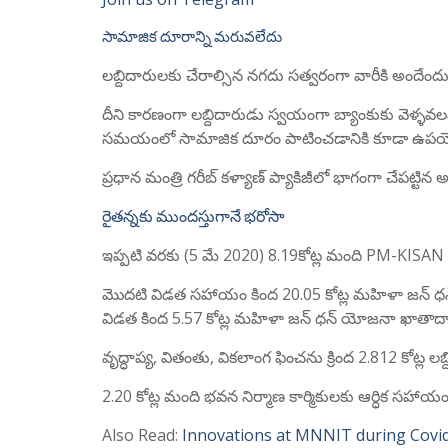
సామాజిక దూరాన్ని మరువలేదు
లబ్దిదారులకు చేరాల్సిన నగదు సత్వరంగా వారీకి అందేంద
దీని కారణంగా లబ్దిదారుడు స్వయంగా బ్యాంకుకు వెళ్ళవ
సమయంలో సామాజిక దూరం పాటించడానికి కూడా ఉపయ
ప్రధాన మంత్రి గరీబ్ కళ్యాణ్ ప్యాకిజీలో భాగంగా చేపట్టిన
రైతన్నకు ముందస్తుగానే భరోసా
ఇప్పటి వరకు (5 మే 2020) 8.19కోట్ల మంది PM-KISAN ల
మొదటి విడత సహాయం కింద 20.05 కోట్ల మహిళా జన్ ధ
విడత కింద 5.57 కోట్ల మహిళా జన్ ధన్ యోజనా ఖాతా
వృద్ధాప్య, వితంతు, వికలాంగ ఫించను క్రింద 2.812 కోట
2.20 కోట్ల మంది భవన నిర్మాణ కార్మికులకు ఆర్ధిక సహాయ
Also Read:
Innovations at MNNIT during Covi