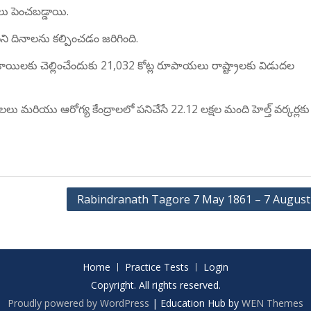
ు పెంచబడ్డాయి.
ని దినాలను కల్పించడం జరిగింది.
ిలకు చెల్లించేందుకు 21,032 కోట్ల రూపాయలు రాష్ట్రాలకు విడుదల
శాలలు మరియు ఆరోగ్య కేంద్రాలలో పనిచేసే 22.12 లక్షల మంది హెల్త్ వర్కర్లక
Rabindranath Tagore 7 May 1861 – 7 August
Home
Practice Tests
Login
Copyright. All rights reserved.
Proudly powered by WordPress
|
Education Hub by
WEN Themes