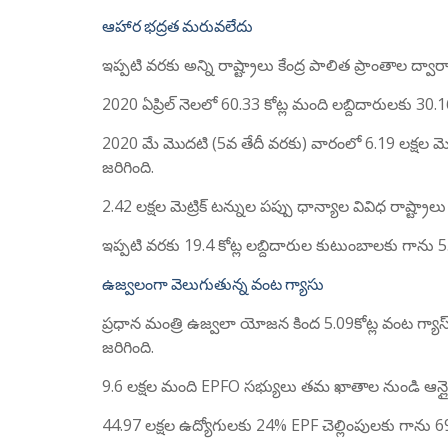
ఆహార భద్రత మరువలేదు
ఇప్పటి వరకు అన్ని రాష్ట్రాలు కేంద్ర పాలిత ప్రాంతాల ద్వా
2020 ఏప్రిల్ నెలలో 60.33 కోట్ల మంది లబ్దిదారులకు 30
2020 మే మొదటి (5వ తేదీ వరకు) వారంలో 6.19 లక్షల మెట
జరిగింది.
2.42 లక్షల మెట్రిక్ టన్నుల పప్పు ధాన్యాల వివిధ రాష్ట్
ఇప్పటి వరకు 19.4 కోట్ల లబ్దిదారుల కుటుంబాలకు గాను 5
ఉజ్వలంగా వెలుగుతున్న వంట గ్యాసు
ప్రధాన మంత్రి ఉజ్వలా యోజన కింద 5.09కోట్ల వంట గ్యాస్ 
జరిగింది.
9.6 లక్షల మంది EPFO సభ్యులు తమ ఖాతాల నుండి ఆన్
44.97 లక్షల ఉద్యోగులకు 24% EPF చెల్లింపులకు గాను 698క