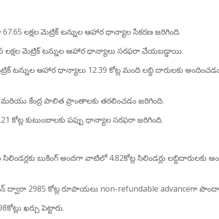
రా 67.65 లక్షల మెట్రిక్ టన్నుల ఆహార ధాన్యాల సేకరణ జరిగింది.
.16 లక్షల మెట్రిక్ టన్నుల ఆహార ధాన్యాలు సరఫరా చేయబడ్డాయి.
్రిక్ టన్నుల ఆహార ధాన్యాలు 12.39 కోట్ల మంది లబ్ది దారులకు అందించడ
రాలు మరియు కేంద్ర పాలిత ప్రాంతాలకు తరలించడం జరిగింది.
.21 కోట్ల కుటుంబాలకు పప్పు ధాన్యాల సరఫరా జరిగింది.
సిలిండర్లకు బుకింగ్ అందగా వాటిలో 4.82కోట్ల సిలిండర్లు లబ్దిదారులకు 
లైన్ ద్వారా 2985 కోట్ల రూపాయలు non-refundable advanceగా పొందా
ోట్లు ఖర్చు పెట్టారు.