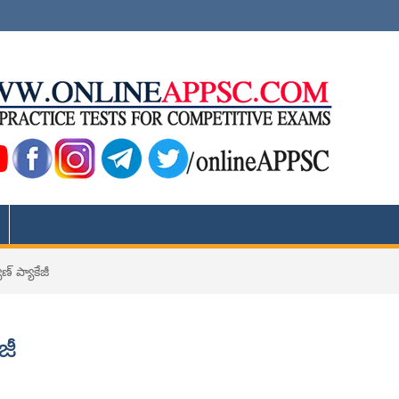
ణ్ ప్యాకేజీ
జీ