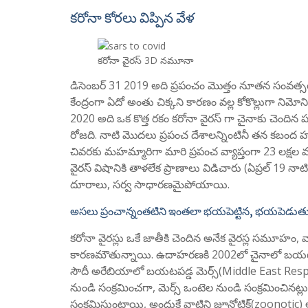
కరోనా కోరలు విప్పిన వేళ
కరోనా వైరస్ 3D నమూనా
డిసెంబర్ 31 2019 అది ప్రపంచం మొత్తం నూతన సంవత్స
కేంద్రంగా ఏదో అంతు చిక్కని కారణం వల్ల కోకొల్లుగా నిమ
2020 అది ఒక కొత్త రకం కరోనా వైరస్ గా చైనాకు చెందిన పర
రోజది. నాటి మొదలు ప్రపంచ దేశాలన్నింటినీ తన కబంద 
చివరకు మహమ్మారిగా మారి ప్రపంచ వ్యాప్తంగా 23 లక్షల మం
వైరస్ విషానికి తాళలేక ప్రాణాలు విడిచారు (ఏప్రల్ 19 నాటికి
దూరాలు, సర్వ సాధారణమైపోయాయి.
అసలు ప్రంచాన్నంతటిని ఇంతలా భయపెట్టిన, భయపెడుతున
కరోనా వైరస్లు ఒకే జాతీకి చెందిన అనేక వైరస్ల సమూహం,
కారణమౌతున్నాయి. ఉదాహరణకి 2002లో చైనాలో బయటప
సౌదీ అరేబియాలో బయటపడ్డ మెర్స్(Middle East Respi
నుండి సంక్రమించగా, మెర్స్ ఒంటెల నుండి సంక్రమించినట్
సంక్రమిస్తుంటాయి, అందుకే వాటిని జూనోటిక్(zoonotic)