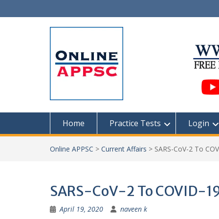
Skip
to
content
Home
Practice Tests
Login
Online APPSC
>
Current Affairs
>
SARS-CoV-2 To COV
SARS-CoV-2 To COVID-1
April 19, 2020
naveen k