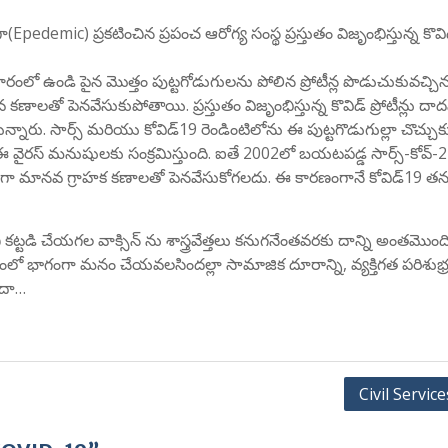
Epedemic) ప్రకటించిన ప్రపంచ ఆరోగ్య సంస్థ ప్రస్తుతం విజృంభిస్తున్న కొవ
ాకారంలో ఉండి పైన మొత్తం పుట్టగోడుగులను పోలిన ప్రోటీన్ల పొడుచుకువచ్చిన
లతో పెనవేసుకుపోతాయి. ప్రస్తుతం విజృంభిస్తున్న కొవిడ్ ప్రోటీన్లు దా
్తున్నారు. సార్స్ మరియు కోవిడ్19 రెండింటిలోను ఈ పుట్టగొడుగుల్లా చొచ్చుక
ఈ వైరస్ మనుషులకు సంక్రమిస్తుంది. ఐతే 2002లో బయటపడ్డ సార్స్-కోవ్-2
 ఎక్కువగా మానవ గ్రాహక కణాలతో పెనవేసుకోగలదు. ఈ కారణంగానే కోవిడ్19 త
డి చేయగల వాక్సిన్ ను శాస్త్రవేత్తలు కనుగనేంతవరకు దాన్ని అంతమొంద
ంలో భాగంగా మనం చేయవలసిందల్లా సామాజిక దూరాన్ని, వ్యక్తిగత పరిశుభ
కదా…
Civil Servic