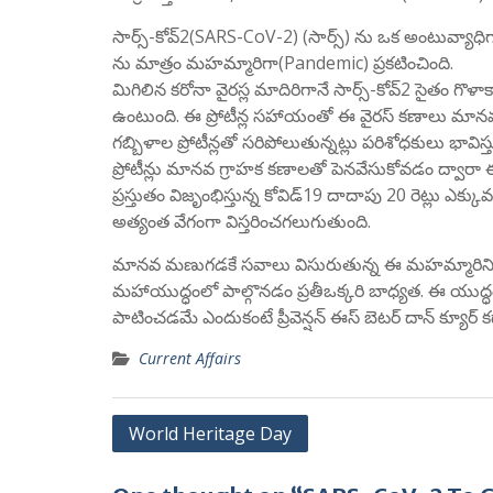
సార్స్-కోవ్2(SARS-CoV-2) (సార్స్) ను ఒక అంటువ్యాధిగా(
ను మాత్రం మహమ్మారిగా(Pandemic) ప్రకటించింది.
మిగిలిన కరోనా వైరస్ల మాదిరిగానే సార్స్-కోవ్2 సైతం గొళ
ఉంటుంది. ఈ ప్రోటీన్ల సహాయంతో ఈ వైరస్ కణాలు మానవ కణా
గబ్బిళాల ప్రోటీన్లతో సరిపోలుతున్నట్లు పరిశోధకులు భావిస
ప్రోటీన్లు మానవ గ్రాహక కణాలతో పెనవేసుకోవడం ద్వారా 
ప్రస్తుతం విజృంభిస్తున్న కోవిడ్19 దాదాపు 20 రెట్లు
అత్యంత వేగంగా విస్తరించగలుగుతుంది.
మానవ మణుగడకే సవాలు విసురుతున్న ఈ మహమ్మారిని కట్ట
మహాయుద్ధంలో పాల్గొనడం ప్రతీఒక్కరి బాధ్యత. ఈ యుద్ధ
పాటించడమే ఎందుకంటే ప్రీవెన్షన్ ఈస్ బెటర్ దాన్ క్యూర్ 
Current Affairs
Post
World Heritage Day
navigation