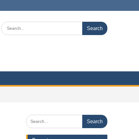
Search
for:
Search
for: