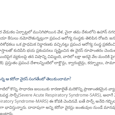
ర వేడుకల ఏర్పాట్లలో మునిగిపోయిన వేళ, చైనా తమ దేశంలోని ఉహాన్ నగ
ోనియా కేసులు నమోదౌతున్నట్లుగా ప్రపంచ ఆరోగ్య సంస్థకు తెలిపిన రోజది. జ
ిశోధకలు ఒక ప్రాధమిక నిర్ధారణకు వచ్చినట్లు ప్రపంచ ఆరోగ్య సంస్థ ప్రకటిం
హస్తాలతో కుదిపేసి భయ ప్రకంపనలు సృష్టించిన ఈ వైరస్ రూపాంతరం చెంద
దిపైగ వ్యకులపై తన విషాన్ని చిమ్మింది, వారిలో లక్షా అరవై వేల మందికి ప
). ప్రస్తుతం ప్రపంచ దేశాలన్నింటిలో లాక్డౌన్లు, క్వారంటైన్లు, కర్ఫ్యూలు, సామ
్న ఆ కరోనా వైరస్ సంగతేంటో తెలుకుందామా?
 వాటిలో కొన్ని సాధారణ జలుబుకు కారణాలైతే మరికొన్ని ప్రాణాంతకమైన వ్య
డ్డ సార్స్(Severe Acute Respiratory Syndrome-SARS), అలాగే
ratory Syndrome-MARS) ఈ కోవకి చెందినవే. ఐతే సార్స్ అనేది గబ్బి
లుగా భావిస్తున్నారు. దాదాపుగా అన్ని కరోనా వైరస్లు జంతువుల నుండే మాన
 అంటారు.