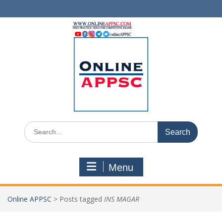
Skip
to
content
Search
for:
Menu
Online APPSC
>
Posts tagged
INS MAGAR