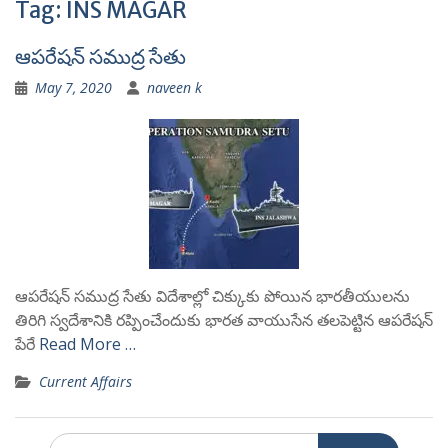
Tag:
INS MAGAR
ఆపరేషన్ సముద్ర సేతు
May 7, 2020
naveen k
ఆపరేషన్ సముద్ర సేతు విదేశాల్లో చిక్కుకు పోయిన భారతీయులను
తిరిగి స్వదేశానికి రప్పించేందుకు భారత వాయుసేన తలపెట్టిన ఆపరేషన్
పేరే
Read More …
Current Affairs
Search