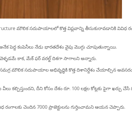
ture మౌలిక సదుపాయాలలో కొత్త విప్లవాన్ని తీసుకురావడానికి వివిధ 
 అనేక పెద్ద కంపెనీలు నేడు భారతదేశం వైపు మొగ్గు చూపుతున్నాయి.
ళడమే కాక, మేక్ ఫర్ వరల్డ్ దిశగా సాగాలని అన్నారు.
 సమగ్ర మౌలిక సదుపాయాల అభివృద్ధికి కొత్త దిశానిర్దేశం చేయాల్సిన అవస
 కల్పిస్తుందని, దీని కోసం దేశం రూ. 100 లక్షల కోట్లకు పైగా ఖర్చు చేసే 
ిధ రంగాలకు చెందిన 7000 ప్రాజెక్టులను గుర్తించామని ఆయన చెప్పారు.