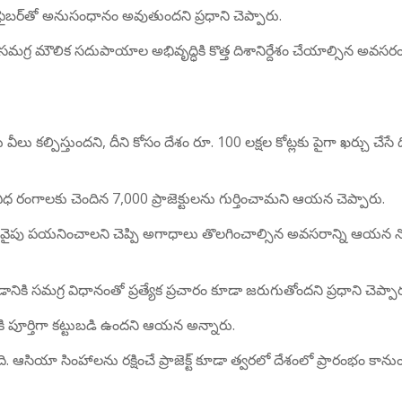
కల్ ఫైబర్‌తో అనుసంధానం అవుతుందని ప్రధాని చెప్పారు.
 సమగ్ర మౌలిక సదుపాయాల అభివృద్ధికి కొత్త దిశానిర్దేశం చేయాల్సిన అవస
 కల్పిస్తుందని, దీని కోసం దేశం రూ. 100 లక్షల కోట్లకు పైగా ఖర్చు చేసే 
ిధ రంగాలకు చెందిన 7,000 ప్రాజెక్టులను గుర్తించామని ఆయన చెప్పారు.
ల వైపు పయనించాలని చెప్పి అగాధాలు తొలగించాల్సిన అవసరాన్ని ఆయన నొ
డానికి సమగ్ర విధానంతో ప్రత్యేక ప్రచారం కూడా జరుగుతోందని ప్రధాని చెప్పా
కి పూర్తిగా కట్టుబడి ఉందని ఆయన అన్నారు.
ఆసియా సింహాలను రక్షించే ప్రాజెక్ట్ కూడా త్వరలో దేశంలో ప్రారంభం కాను