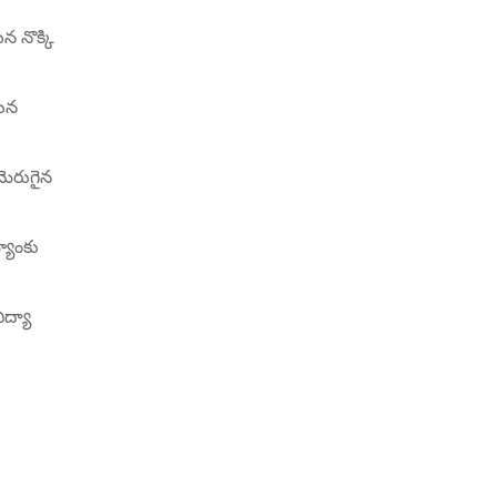
 నొక్కి
ఆయన
 మెరుగైన
్యాంకు
ిద్యా