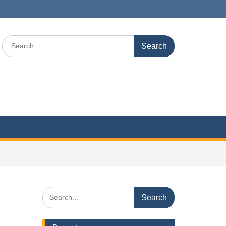
Search
for:
Search
for: