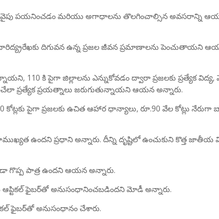
ాయాల వైపు పయనించడం మరియు అగాధాలను తొలగించాల్సిన అవసరాన్ని ఆయన
రాలు దారిద్య్రరేఖకు దిగువన ఉన్న ప్రజల జీవన ప్రమాణాలను పెంచుతాయని 
ాయని, 110 కి పైగా జిల్లాలను ఎన్నుకోవడం ద్వారా ప్రజలకు ప్రత్యేక విద్య,
ేలా ప్రత్యేక ప్రయత్నాలు జరుగుతున్నాయని ఆయన అన్నారు.
0 కోట్లకు పైగా ప్రజలకు ఉచిత ఆహార ధాన్యాలు, రూ.90 వేల కోట్లు నేరుగా బ
ముఖ్యత ఉందని ప్రధాని అన్నారు. దీన్ని దృష్టిలో ఉంచుకుని కొత్త జాతీయ వ
డా గొప్ప పాత్ర ఉందని ఆయన అన్నారు.
ప్టికల్ ఫైబర్‌తో అనుసంధానించబడిందని మోడీ అన్నారు.
ికల్ ఫైబర్‌తో అనుసంధానం చేశారు.