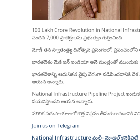
100 Lakh Crore Revolution in National Infrastruc
చెందిన 7,000 ప్రాజెక్టులను ప్రభుత్వం గుర్తించింది
మోడీ తన స్వాతంత్ర్య దినోత్సవ ప్రసంగంలో, ప్రపంచంలోని
భారతదేశం మేక్ ఇన్ ఇండియా అనే మంత్రంతో ముందుకు వెళ్
భారతదేశాన్ని ఆధునికత వైపు వేగంగా నడిపించడానికి దేశ
ఆయన అన్నారు.
National Infrastructure Pipeline Project ఇందుకు వీలు
పయనిస్తోందని ఆయన అన్నారు.
మౌలిక సదుపాయాలలో కొత్త విప్లవం తీసుకురావడానికి వివ
Join us on Telegram
National Infrastructure మల్టీ-మోడల్ కనెక్టివిటీ