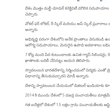
దేశం మొత్తం మల్టీ-మోడల్ కనెక్టివిటీ మౌలిక సదుప
చెప్పారు.
వోకల్ ఫర్ లోకల్, రీ-స్కిల్ మరియు అప్-స్కిల్ ప్రచా
అన్నారు.
అభివృద్ధి పరంగా దేశంలోని అనేక ప్రాంతాలు వెనుకబడి ఉన్న
ఆరోగ్య సదుపాయాలు, మెరుగైన ఉపాధి అవకాశాలు లభించ
7 కోట్ల మంది పేద కుటుంబాలకు ఉచిత గ్యాస్ సిలిండర్లు, 8
ఖాతాలకు బదిలీ చేసినట్లు ఆయన తెలిపారు.
స్వావలంబన భారతదేశాన్ని నిర్మించడంలో విద్యకు ఎంతో ప్రా
విధానాన్ని తీసుకువచ్చారని మోడీ అన్నారు.
దేశాన్ని స్వావలంబన చేయడంలో డిజిటల్ ఇండియాకు కూ
2014 కి ముందు దేశంలో 5 డజన్ల పంచాయతీలు మాత్రమే ఆ
గత ఐదేళ్లలో దేశంలో 1.5 లక్షల గ్రామ పంచాయతీలకు ఆప్ట