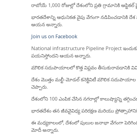
రాబోయే 1,000 రోజుల్లో దేశంలోని ప్రతి గ్రామానికి ఆప్టి
భారతదేశాన్ని ఆధునికత వైపు వేగంగా నడిపించడానికి దేశ
ఆయన అన్నారు.
Join us on Facebook
National infrastructure Pipeline Project ఇందుకు వీలు
పయనిస్తోందని ఆయన అన్నారు.
మౌలిక సదుపాయాలలో కొత్త విప్లవం తీసుకురావడానికి వివ
దేశం మొత్తం మల్టీ-మోడల్ కనెక్టివిటీ మౌలిక సదుపాయా
చెప్పారు.
దేశంలోని 100 ఎంపిక చేసిన నగరాల్లో కాలుష్యాన్ని తగ్గించ
భారతదేశం తన జీవవైవిధ్య పరిరక్షణ మరియు ప్రోత్సాహాని
ఈ మధ్యకాలంలో, దేశంలో పులుల జనాభా వేగంగా పెరిగింది. 
మోదీ అన్నారు.