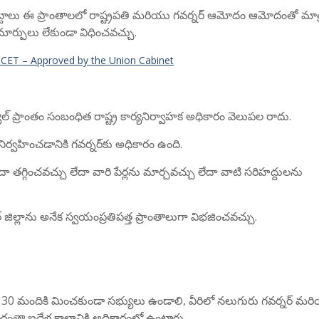
్టాలు ఈ ప్రాంతాలలో రాష్ట్రపతి మరియు గవర్నర్ ఆమోదం ఆమోదంతో మా
ార్పులు లేకుండా విధించవచ్చు.
 CET – Approved by the Union Cabinet
యూల్ ప్రాంతం సంబంధిత రాష్ట్ర కార్యనిర్వాహక అధికారం వెలుపల రాదు.
ర్వహించడానికి గవర్నర్‌కు అధికారం ఉంది.
ా తగ్గించవచ్చు లేదా వారి పేర్లను మార్చవచ్చు లేదా వాటి సరిహద్దులను
ర్ జిల్లాను అనేక స్వయంప్రతిపత్త ప్రాంతాలుగా విభజించవచ్చు.
లో 30 మందికి మించకుండా సభ్యులు ఉండాలి, వీరిలో నలుగురు గవర్నర్ మర
రంతా ఐదేళ్ల కాలానికి అధికారంలో ఉంటారు.