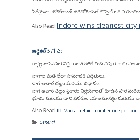
ఏదేమైనా, బోడోలాండ్ టెరిటోరియల్ కౌన్సిల్ ఒక మినహా
Indore wins cleanest city
Also Read:
ఆర్టికల్ 371 ఎ:
రాష్ట్ర శాసనసభ నిర్ణయించకపోతే కింది విషయాలకు సంబంధి
నాగాల మత లేదా సామాజిక పద్ధతులు.
నాగ ఆచార చట్టం మరియు విధానం.
నాగ ఆచార చట్టం ప్రకారం నిర్ణయాలతో కూడిన పౌర మర
భూమి మరియు దాని వనరుల యాజమాన్యం మరియు బది
Also Read:
IIT Madras retains number-one position
General