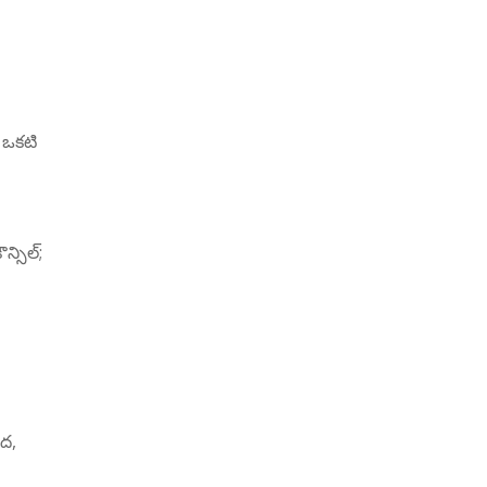
 ఒకటి
న్సిల్;
ద,