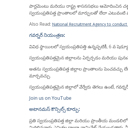
పార్లమెంటు మరియు రాష్ట్ర శాసనసభలు ఆమోదించిన చట
స్వయంప్రతిపత్త ప్రాంతాలలో మార్పులతో లేదా ఎటువంటి మ
Also Read:
National Recruitment Agency to conduct
గవర్నర్ నియంత్రణ:
వివిధ స్థాయిలలో స్వయంప్రతిపత్తి ఉన్నప్పటికీ, 6 వ షెడ్
స్వయంప్రతిపత్తమైన జిల్లాలను ఏర్పర్చడం మరియు పునఃని
అతను స్వయంప్రతిపత్త జిల్లాల ప్రాంతాలను పెంచవచ్చు లేద
మార్చవచ్చు.
స్వయంప్రతిపత్తమైన జిల్లాలో వేర్వేరు తెగలు ఉంటే, గవర్న
Join us on YouTube
అటానమస్ కౌన్సిల్స్ కూర్పు:
ప్రతి స్వయంప్రతిపత్త జిల్లా మరియు ప్రాంతీయ మండలి
మిగిలినవారు ఎన్నికల ద్వారా నామినేట్ చేయబడతారు. వీ