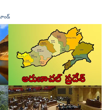
ిమాండ్