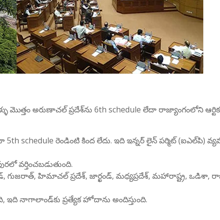
ళు మొత్తం అరుణాచల్ ప్రదేశ్‌ను 6th schedule లేదా రాజ్యాంగంలోని ఆర్టి
h schedule రెండింటి కింద లేదు. ఇది ఇన్నర్ లైన్ పర్మిట్ (ఐఎల్‌పి) వ్యవ
ురలో వర్తించబడుతుంది.
్, గుజరాత్, హిమాచల్ ప్రదేశ్, జార్ఖండ్, మధ్యప్రదేశ్, మహారాష్ట్ర, ఒడిశా, రా
 ఇది నాగాలాండ్‌కు ప్రత్యేక హోదాను అందిస్తుంది.