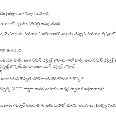
పత్త జిల్లాలుగా ఏర్పాటు చేశారు.
్థాయిలలో స్వయంప్రతిపత్తి ఇవ్వబడింది.
యి అస్సాం, మేఘాలయ మరియు మిజోరాంలలో మూడు చప్పున మరియు త్రిపురలో
 కూడా ఉంటుంది.
ా హిల్స్ అటానమస్ డిస్ట్రిక్ట్ కౌన్సిల్, గారో హిల్స్ అటానమస్ డిస్ట్రిక్ట్ కౌ
రిక్ట్ కౌన్సిల్, మారా అటానమస్ డిస్ట్రిక్ట్ కౌన్సిల్;
్;
 అటానమస్ కౌన్సిల్, బోడోలాండ్ టెరిటోరియల్ కౌన్సిల్.
 కౌన్సిల్స్ (ADC) ద్వారా శాసన మరియు కార్యనిర్వాహక అధికారాలను
. వారు గవర్నర్ నుండి తగిన అనుమతితో భూమి, అడవులు, మత్స్య సంప