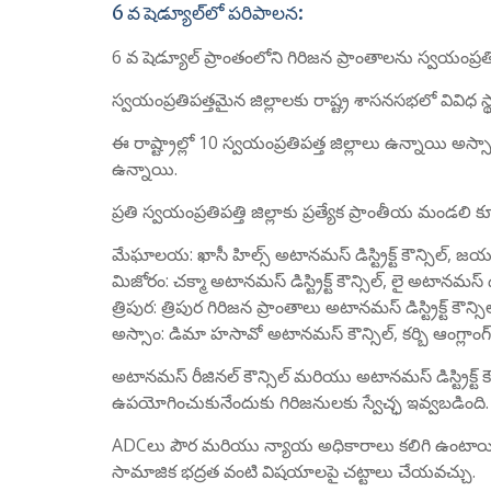
6 వ షెడ్యూల్‌లో పరిపాలన:
6 వ షెడ్యూల్ ప్రాంతంలోని గిరిజన ప్రాంతాలను స్వయంప్రతి
స్వయంప్రతిపత్తమైన జిల్లాలకు రాష్ట్ర శాసనసభలో వివిధ స
ఈ రాష్ట్రాల్లో 10 స్వయంప్రతిపత్త జిల్లాలు ఉన్నా
ఉన్నాయి.
ప్రతి స్వయంప్రతిపత్తి జిల్లాకు ప్రత్యేక ప్రాంతీయ మండలి
మేఘాలయ: ఖాసీ హిల్స్ అటానమస్ డిస్ట్రిక్ట్ కౌన్సిల్, జయంతియ
మిజోరం: చక్మా అటానమస్ డిస్ట్రిక్ట్ కౌన్సిల్, లై అటానమస్ డిస్ట్
త్రిపుర: త్రిపుర గిరిజన ప్రాంతాలు అటానమస్ డిస్ట్రిక్ట్ కౌన్సిల
అస్సాం: డిమా హసావో అటానమస్ కౌన్సిల్, కర్బి ఆంగ్లాంగ్
అటానమస్ రీజినల్ కౌన్సిల్ మరియు అటానమస్ డిస్ట్రిక్ట్
ఉపయోగించుకునేందుకు గిరిజనులకు స్వేచ్ఛ ఇవ్వబడింది.
ADCలు పౌర మరియు న్యాయ అధికారాలు కలిగి ఉంటాయి
సామాజిక భద్రత వంటి విషయాలపై చట్టాలు చేయవచ్చు.