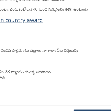
యింపు, ఎందుకంటే ఇది 46 మంది సభ్యులను కలిగి ఉంటుంది.
 in country award
ంచిన పార్లమెంటు చట్టాలు నాగాలాండ్‌కు వర్తించవు:
ియు నేర న్యాయం యొక్క పరిపాలన.
లీ.