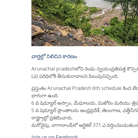
వార్తల్లో నిలిచిన కారణం
Arunachal pradeshలోని రెండు స్వయంప్రతిపత్త కౌన్సిళ్
(ఎ) పరిధిలోకి తీసుకురావాలని పిలుపునిచ్చింది.
ప్రస్తుతం Arunachal Pradesh 6th schedule కింద లేదా 5t
భాగంగా ఉంది.
6 వ షెడ్యూల్ అస్సాం, మేఘాలయ, మిజోరం మరియు త్రిప
5 వ షెడ్యూల్ ప్రాంతాలను ఆంధ్రప్రదేశ్, తెలంగాణ, ఛత్తీస్‌గడ
రాష్ట్రాల్లో ప్రకటించారు.
మరోవైపు, నాగాలాండ్‌లో ఆర్టికల్ 371 ఎ వర్తించబడుతుంది,
Join us on Facebook