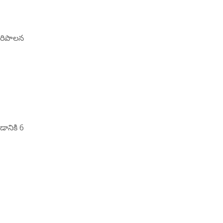
పరిపాలన
డానికి 6