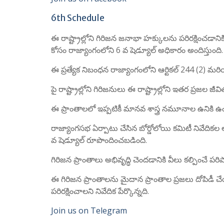
6th Schedule
ఈ రాష్ట్రాల్లోని గిరిజన జనాభా హక్కులను పరిరక్షించడ
కోసం రాజ్యాంగంలోని 6 వ షెడ్యూల్ అధికారం అందిస్తుంది.
ఈ ప్రత్యేక నిబంధన రాజ్యాంగంలోని ఆర్టికల్ 244 (2) మరి
పై రాష్ట్రాల్లోని గిరిజనులు ఈ రాష్ట్రాల్లోని ఇతర ప్రజ
ఈ ప్రాంతాలలో ఇప్పటికీ మానవ శాస్త్ర నమూనాల ఉనికి ఉం
రాజ్యాంగసభ ఏర్పాటు చేసిన బోర్డోలోయి కమిటీ నివేదికల
వ షెడ్యూల్ రూపొందించబడింది.
గిరిజన ప్రాంతాలు అభివృద్ధి చెందడానికి వీలు కల్పించే పర
ఈ గిరిజన ప్రాంతాలను మైదాన ప్రాంతాల ప్రజలు దోపిడ
పరిరక్షించాలని నివేదిక పేర్కొన్నది.
Join us on Telegram