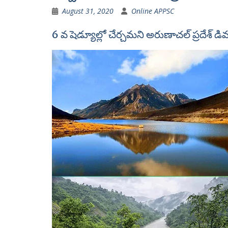
August 31, 2020
Online APPSC
6 వ షెడ్యూల్లో చేర్చమని అరుణాచల్ ప్రదేశ్ డ