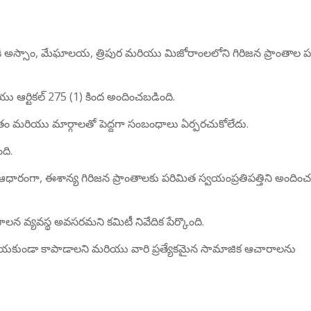
ానికి అస్సాం, మేఘాలయ, త్రిపుర మరియు మిజోరాంలలోని గిరిజన ప్రాంతాల 
యు ఆర్టికల్ 275 (1) కింద అందించబడింది.
ల జీవితం మరియు మార్గాలతో పెద్దగా సంబంధాలు ఏర్పరచుకోలేదు.
ది.
 ఆధారంగా, ఈశాన్య గిరిజన ప్రాంతాలకు పరిమిత స్వయంప్రతిపత్తిని అందించ
ిపాలన వ్యవస్థ అవసరమని కమిటీ నివేదిక పేర్కొంది.
ీ చేయకుండా కాపాడాలని మరియు వారి ప్రత్యేకమైన సామాజిక ఆచారాలను