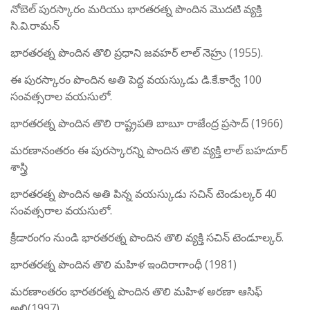
నోబెల్ పురస్కారం మరియు భారతరత్న పొందిన మొదటి వ్యక్తి
సి.వి.రామన్
భారతరత్న పొందిన తొలి ప్రధాని జవహర్ లాల్ నెహ్రు (1955).
ఈ పురస్కారం పొందిన అతి పెద్ద వయస్కుడు డి.కే.కార్వే 100
సంవత్సరాల వయసులో.
భారతరత్న పొందిన తొలి రాష్ట్రపతి బాబూ రాజేంద్ర ప్రసాద్ (1966)
మరణానంతరం ఈ పురస్కారన్ని పొందిన తొలి వ్యక్తి లాల్ బహదూర్
శాస్త్రి
భారతరత్న పొందిన అతి పిన్న వయస్కుడు సచిన్ టెండుల్కర్ 40
సంవత్సరాల వయసులో.
క్రీడారంగం నుండి భారతరత్న పొందిన తొలి వ్యక్తి సచిన్ టెండూల్కర్.
భారతరత్న పొందిన తొలి మహిళ ఇందిరాగాంధీ (1981)
మరణాంతరం భారతరత్న పొందిన తొలి మహిళ అరణా ఆసిఫ్
అలి(1997)