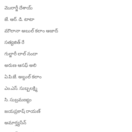
మొరార్జీ దేశాయ్
జే. ఆర్. డి. టాటా
మౌలానా అబుల్ కలాం ఆజాద్
సత్యజిత్ రే
గుల్జారీ లాల్ నందా
అరుణ ఆసఫ్ అలి
ఏ.పి.జే. అబ్దుల్ కలాం
ఎం.ఎస్. సుబ్బలక్ష్మి
సి. సుబ్రమణ్యం
జయప్రకాష్ రాయణ్
అమార్త్యసేన్