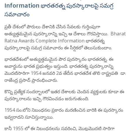
Information భారతరత్న పురస్కారాలపై సమగ్ర
సమాచారం
ప్రతీ దేశంలో పౌరులు దేశానికి చేసిన సేవలకు గుర్తింపుగా
అత్యుత్తమమైన పురస్కారాన్ని ఇచ్చి ఆ దేశాలు గౌరవిస్తాయి. Bharat
Ratna Awards Complete Information భారతరత్న
పురస్కారాలపై సమగ్ర సమాచారం ఈ సీర్షికలో తెలుసుకుందాం.
భారతదేశంలో అత్యుత్తమమైన పౌర పురస్కారం భారతరత్న. ఈ
అవార్డును భారత ప్రభుత్వం ఇస్తుంది. భారతరత్న పురస్కారాన్ని
మొదటిసారిగా 1954 జనవరి 2వ తేదీన భారతదేశ తొలి రాష్ట్రపతి డా.
రాజేంద్ర ప్రసాద్ ప్రారంభించారు.
కొన్ని ప్రత్యేక సందర్భాలలో ఇతర దేశాలకు చెందిన వ్యక్తులకు కూడా ఈ
పురస్కారాలను ఇచ్చి గౌరవించడం జరుగుతుంది.
1954 సం.లోని నిబంధనల ప్రకారం మరణించిన వారికి ఈ పురస్కారం
ఇవ్వరాదని సూచిస్తున్నాయి.
కానీ 1955 లో ఈ నిబంధనలను సవరించి, మొట్టమొదటి సారిగా