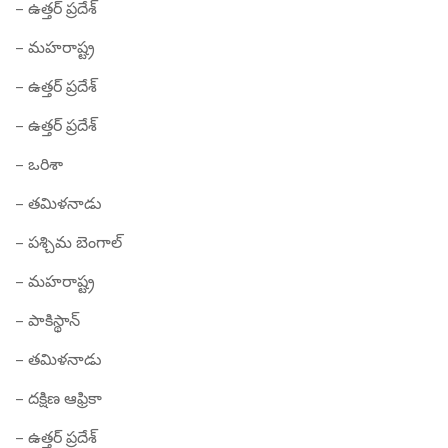
– ఉత్తర్ ప్రదేశ్
– మహరాష్ట్ర
– ఉత్తర్ ప్రదేశ్
– ఉత్తర్ ప్రదేశ్
– ఒరిశా
– తమిళనాడు
– పశ్చిమ బెంగాల్
– మహరాష్ట్ర
– పాకిస్థాన్
– తమిళనాడు
– దక్షిణ ఆఫ్రికా
– ఉత్తర్ ప్రదేశ్