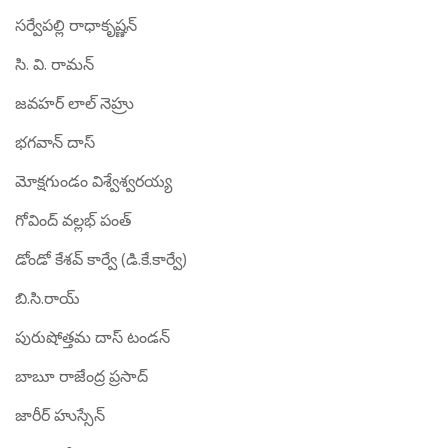
సర్వేపల్లి రాధాకృష్ణన్
సి. వి. రామన్
జవహర్ లాల్ నెహ్రు
భగవాన్ దాస్
మోక్షగుండం విశ్వేశ్వరయ్య
గోవింద్ వల్లభ్ పంత్
డోండో కేశవ్ కార్వే (డి.కే.కార్వే)
బి.సి.రాయ్
పురుషోత్తమ దాస్ టండన్
బాబూ రాజేంద్ర ప్రసాద్
జారీర్ హుస్సేన్