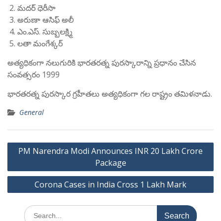
మదర్ ధెరీసా
అరుణా ఆసిఫ్ అలీ
ఎం.ఎస్. సుబ్బలక్ష్మి
లతా మంగేశ్కర్
అత్యధికంగా నలుగురికి భారతరత్న పురస్కారాన్ని ప్రధానం చేసిన
సంవత్సరం 1999
భారతరత్న పురస్కార గ్రహీతలు అత్యధికంగా గల రాష్ట్రం తమిళనాడు.
General
Post
PM Narendra Modi Announces INR 20 Lakh Crore
navigation
Package
Corona Cases in India Cross 1 Lakh Mark
Search
for: