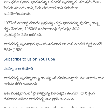
నిబంధనల ప్రకారం భారతరత్న ఒక గౌరవ పురస్కారం మాత్రమే దీనిని
పేరుకు ముందు గానీ, పేరు తరువాత గాని బిరుదుగా
ఉపయోగించరాదు.
1977లో మొరార్జీ దేశాయ్ ప్రభుత్వం రద్దు భారతరత్న పురస్కారాన్ని
రద్దు చేయగా, 1980లో ఇందిరాగాంధీ ప్రభుత్వం దీనిని
పునరుద్ధరించడం జరిగింది.
భారతరత్న పునఃప్రారంభించిన తరువాత పొందిన మొదటి వ్యక్తి మదర్
థెరీసా(1980).
Subscribe to us on YouTube
పరస్కారాల తయారి
భారతరత్న పురస్కారాన్ని కాంస్యంతో రూపొందిస్తారు. దీని ఆకారం రావి
ఆకును పోలి ఉంటుంది.
ఆకు మథ్యభాగంలో ప్రాకాశిస్తున్న సూర్యుడు ఉండగా, దాని క్రింద
దేవనాగరి లిపిలో భారతరత్న అని వ్రాసి ఉంటుంది.