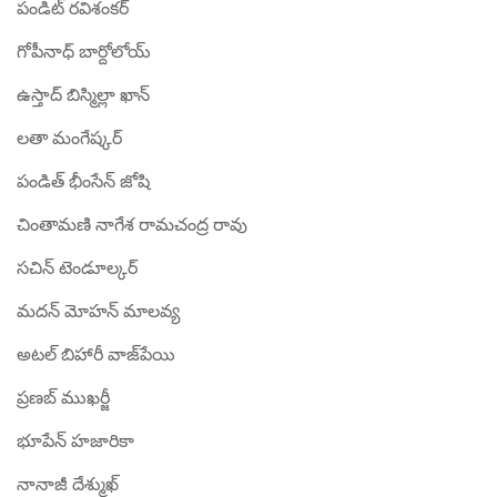
పండిట్ రవిశంకర్
గోపీనాధ్ బార్దోలోయ్
ఉస్తాద్ బిస్మిల్లా ఖాన్
లతా మంగేష్కర్
పండిత్ భీంసేన్ జోషి
చింతామణి నాగేశ రామచంద్ర రావు
సచిన్ టెండూల్కర్
మదన్ మోహన్ మాలవ్య
అటల్ బిహారీ వాజ్‌పేయి
ప్రణబ్ ముఖర్జీ
భూపేన్ హజారికా
నానాజీ దేశ్ముఖ్