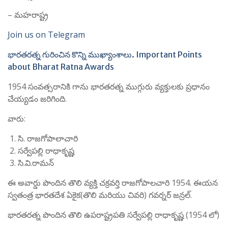
– మహరాష్ట్ర
Join us on Telegram
భారతరత్న గురించిన కొన్ని ముఖ్యాంశాలు. Important Points
about Bharat Ratna Awards
1954 సంవత్సరానికి గాను భారతరత్న ముగ్గురు వ్యక్తులకు ప్రధానం
చేయ్యడం జరిగింది.
వారు:
సి. రాజగోపాలాచారి
సర్వేపల్లి రాధాకృష్ణ
సి.వి.రామన్
ఈ అవార్డు పొందిన తొలి వ్యక్తి చక్రవర్తి రాజగోపాలచారి 1954. ఈయన
స్వతంత్ర భారతదేశ ఏకైక(తొలి మరియు చివరి) గవర్నర్ జన్రల్.
భారతరత్న పొందిన తొలి ఉపరాష్ట్రపతి సర్వేపల్లి రాధాకృష్ణ (1954 లో)