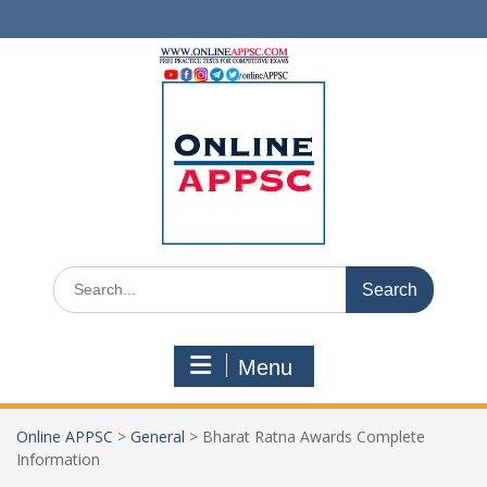
Skip
to
content
Search
for:
Menu
Online APPSC
>
General
>
Bharat Ratna Awards Complete
Information