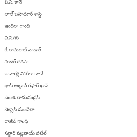
పి.వి. కానే
లాల్ బహదూర్ శాస్త్రి
ఇందిరా గాంధి
వి.వి.గిరి
కే. కామరాజ్ నాడార్
మదర్ ధెరిసా
ఆచార్య వివోభా బావే
ఖాన్ అబ్దుల్ గఫార్ ఖాన్
ఎం.జి. రామచంద్రన్
నెల్సన్ మండేలా
రాజీవ్ గాంధి
సర్దార్ వల్లభాయ్ పటేల్