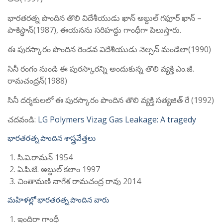
భారతరత్న పొందిన తొలి విదేశీయుడు ఖాన్ అబ్దుల్ గఫూర్ ఖాన్ –
పాకిస్థాన్(1987), ఈయనను సరిహద్దు గాంధీగా పిలుస్తారు.
ఈ పురస్కారం పొందిన రెండవ విదేశీయుడు నెల్సన్ మండేలా(1990)
సినీ రంగం నుండి ఈ పురస్కారన్ని అందుకున్న తొలి వ్యక్తి ఎం.జీ.
రామచంద్రన్(1988)
సినీ దర్శకులలో ఈ పురస్కారం పొందిన తొలి వ్యక్తి సత్యజిత్ రే (1992)
చదవండి:
LG Polymers Vizag Gas Leakage: A tragedy
భారతరత్న పొందిన శాస్త్రవేత్తలు
సి.వి.రామన్ 1954
ఏ.పి.జే. అబ్దుల్ కలాం 1997
చింతామణి నాగేశ రామచంద్ర రావు 2014
మహిళల్లో భారతరత్న పొందిన వారు
ఇందిరా గాంధీ