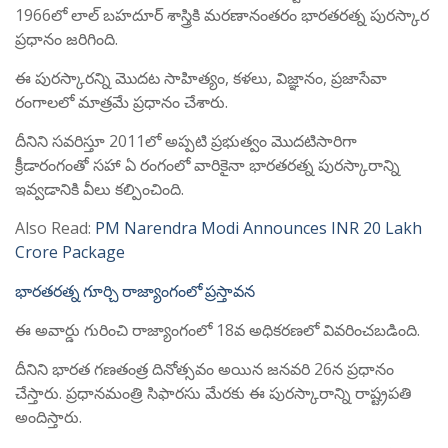
1966లో లాల్ బహదూర్ శాస్త్రికి మరణానంతరం భారతరత్న పురస్కార
ప్రధానం జరిగింది.
ఈ పురస్కారన్ని మొదట సాహిత్యం, కళలు, విజ్ఞానం, ప్రజాసేవా
రంగాలలో మాత్రమే ప్రధానం చేశారు.
దీనిని సవరిస్తూ 2011లో అప్పటి ప్రభుత్వం మొదటిసారిగా
క్రీడారంగంతో సహా ఏ రంగంలో వారికైనా భారతరత్న పురస్కారాన్ని
ఇవ్వడానికి వీలు కల్పించింది.
Also Read:
PM Narendra Modi Announces INR 20 Lakh
Crore Package
భారతరత్న గూర్చి రాజ్యాంగంలో ప్రస్తావన
ఈ అవార్డు గురించి రాజ్యాంగంలో 18వ అధికరణలో వివరించబడింది.
దీనిని భారత గణతంత్ర దినోత్సవం అయిన జనవరి 26న ప్రధానం
చేస్తారు. ప్రధానమంత్రి సిఫారసు మేరకు ఈ పురస్కారాన్ని రాష్ట్రపతి
అందిస్తారు.