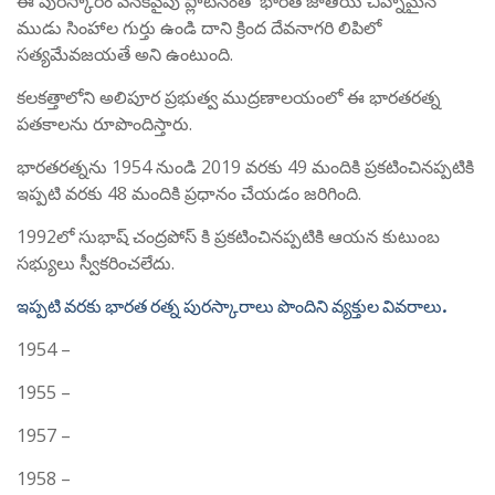
ఈ పురస్కారం వెనకవైపు ప్లాటినంతో భారత జాతీయ చిహ్నమైన
ముడు సింహాల గుర్తు ఉండి దాని క్రింద దేవనాగరి లిపిలో
సత్యమేవజయతే అని ఉంటుంది.
కలకత్తాలోని అలిపూర ప్రభుత్వ ముద్రణాలయంలో ఈ భారతరత్న
పతకాలను రూపొందిస్తారు.
భారతరత్నను 1954 నుండి 2019 వరకు 49 మందికి ప్రకటించినప్పటికి
ఇప్పటి వరకు 48 మందికి ప్రధానం చేయడం జరిగింది.
1992లో సుభాష్ చంద్రపోస్ కి ప్రకటించినప్పటికి ఆయన కుటుంబ
సభ్యులు స్వీకరించలేదు.
ఇప్పటి వరకు భారత రత్న పురస్కారాలు పొందిని వ్యక్తుల వివరాలు.
1954 –
1955 –
1957 –
1958 –